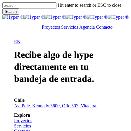
Skip
Hit enter to search or ESC to close
to
Search
main
Close
content
Search
Proyectos
Servicios
Agencia
Contacto
EN
Recibe algo de hype
directamente en tu
bandeja de entrada.
Chile
Av. Pdte. Kennedy 5600, Ofic 507, Vitacura.
Explora
Proyectos
Servicios